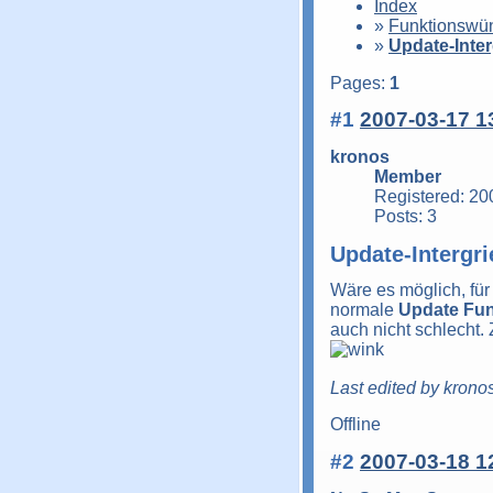
Index
»
Funktionswü
»
Update-Inter
Pages:
1
#1
2007-03-17 1
kronos
Member
Registered: 20
Posts: 3
Update-Intergri
Wäre es möglich, fü
normale
Update Fun
auch nicht schlecht.
Last edited by krono
Offline
#2
2007-03-18 1