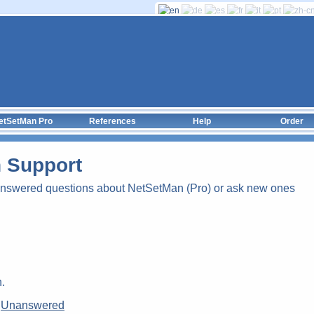
etSetMan Pro
References
Help
Order
 Support
answered questions about NetSetMan (Pro) or ask new ones
.
|
Unanswered