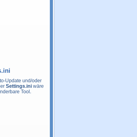
.ini
uto-Update und/oder
der
Settings.ini
wäre
underbare Tool.