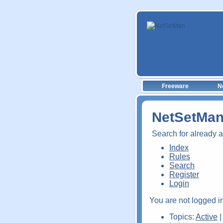
Freeware
N
NetSetMan
Search for already 
Index
Rules
Search
Register
Login
You are not logged in
Topics:
Active