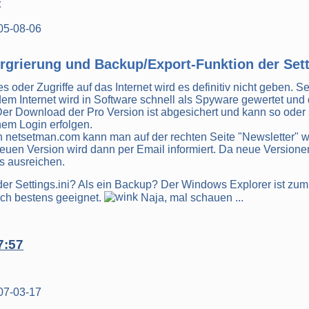
t
05-08-06
rgrierung und Backup/Export-Funktion der Sett
 oder Zugriffe auf das Internet wird es definitiv nicht geben. S
m Internet wird in Software schnell als Spyware gewertet und da
r Download der Pro Version ist abgesichert und kann so oder so
nem Login erfolgen.
on netsetman.com kann man auf der rechten Seite "Newsletter" w
neuen Version wird dann per Email informiert. Da neue Versionen
as ausreichen.
der Settings.ini? Als ein Backup? Der Windows Explorer ist zu
och bestens geeignet.
Naja, mal schauen ...
7:57
07-03-17