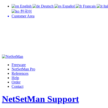
English
Deutsch
Español
Français
Ita
한국어
Customer Area
Freeware
NetSetMan Pro
References
Help
Order
Contact
NetSetMan Support